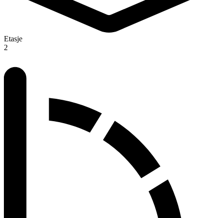
Etasje
2