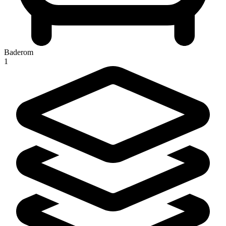
Baderom
1