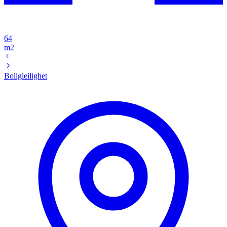
64
m2
Boligleilighet