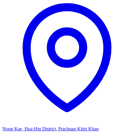
Nong Kae, Hua Hin District, Prachuap Khiri Khan