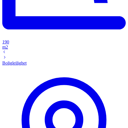
190
m2
Boligleilighet