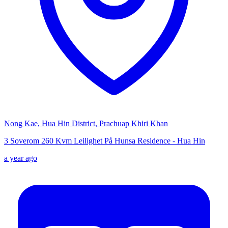
Nong Kae, Hua Hin District, Prachuap Khiri Khan
3 Soverom 260 Kvm Leilighet På Hunsa Residence - Hua Hin
a year ago