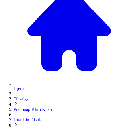
Hjem
Til salgs
Prachuap Khiri Khan
Hua Hin District