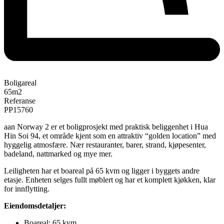
Boligareal
65
m2
Referanse
PP15760
aan Norway 2 er et boligprosjekt med praktisk beliggenhet i Hua
Hin Soi 94, et område kjent som en attraktiv “golden location” med
hyggelig atmosfære. Nær restauranter, barer, strand, kjøpesenter,
badeland, nattmarked og mye mer.
Leiligheten har et boareal på 65 kvm og ligger i byggets andre
etasje. Enheten selges fullt møblert og har et komplett kjøkken, klar
for innflytting.
Eiendomsdetaljer:
Boareal: 65 kvm