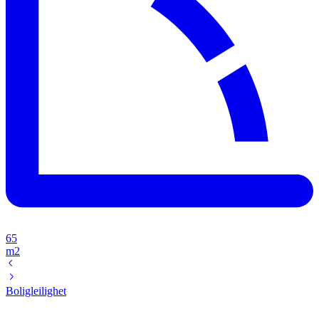
65
m2
Boligleilighet