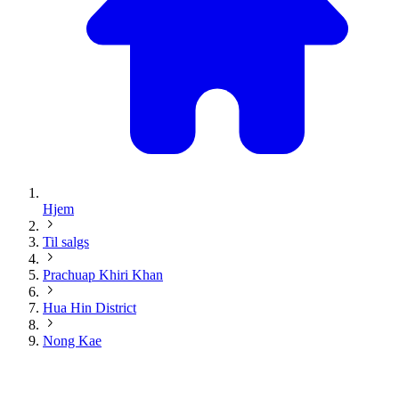
Hjem
Til salgs
Prachuap Khiri Khan
Hua Hin District
Nong Kae