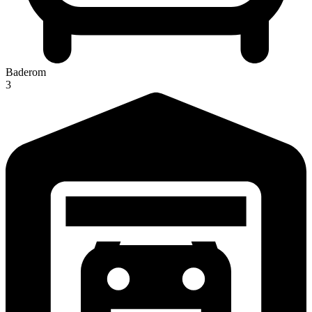
Baderom
3