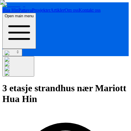
Hua Hin
Pattaya
Prosjekter
Artikler
Om oss
Kontakt oss
Open main menu
3 etasje strandhus nær Mariott
Hua Hin