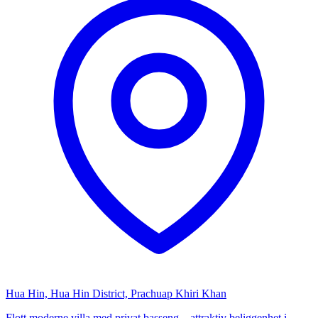
Hua Hin, Hua Hin District, Prachuap Khiri Khan
Flott moderne villa med privat basseng – attraktiv beliggenhet i