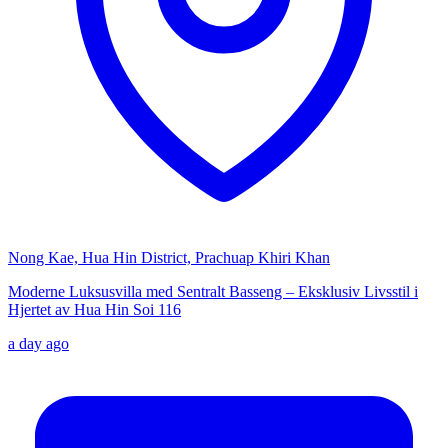
Nong Kae, Hua Hin District, Prachuap Khiri Khan
Moderne Luksusvilla med Sentralt Basseng – Eksklusiv Livsstil i
Hjertet av Hua Hin Soi 116
a day ago