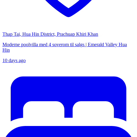
Thap Tai, Hua Hin District, Prachuap Khiri Khan
Moderne poolvilla med 4 soverom til salgs | Emerald Valley Hua
Hin
10 days ago