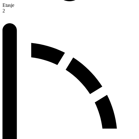
Etasje
2