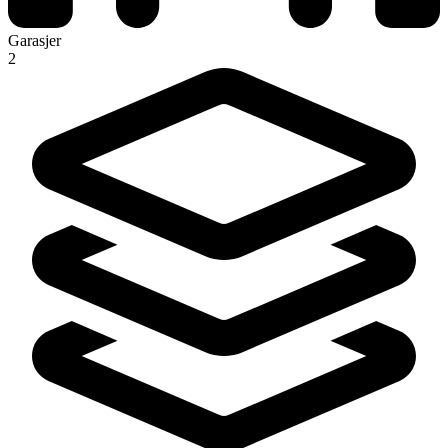
Garasjer
2