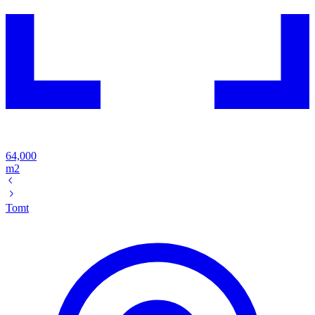
64,000
m2
Tomt