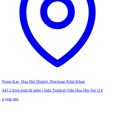
Nong Kae, Hua Hin District, Prachuap Khiri Khan
445,2 kvm tomt til salgs i Sida Tropical Villa Hua Hin Soi 114
a year ago