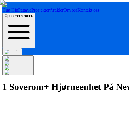
Hua Hin
Pattaya
Prosjekter
Artikler
Om oss
Kontakt oss
Open main menu
1 Soverom+ Hjørneenhet På Ne