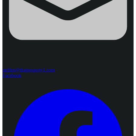
steffen@thaiproperty1.com
Facebook