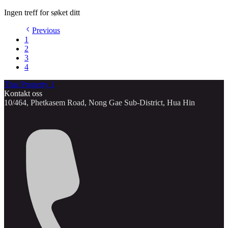
Ingen treff for søket ditt
Previous
1
2
3
4
Thai Property 1
Kontakt oss
10/464, Phetkasem Road, Nong Gae Sub-District, Hua Hin