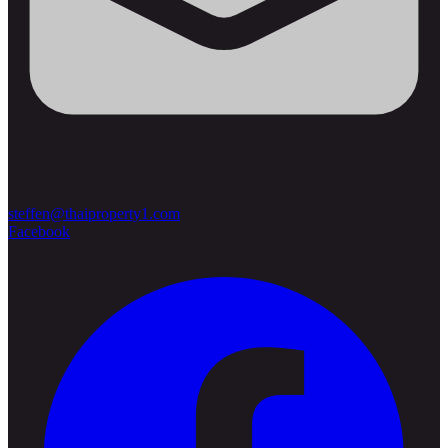
steffen@thaiproperty1.com
Facebook