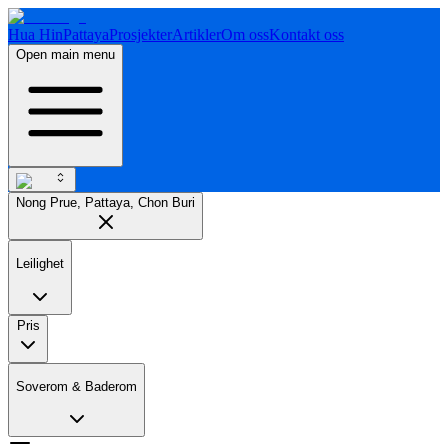
Hua Hin
Pattaya
Prosjekter
Artikler
Om oss
Kontakt oss
Open main menu
Nong Prue, Pattaya, Chon Buri
Leilighet
Pris
Soverom & Baderom