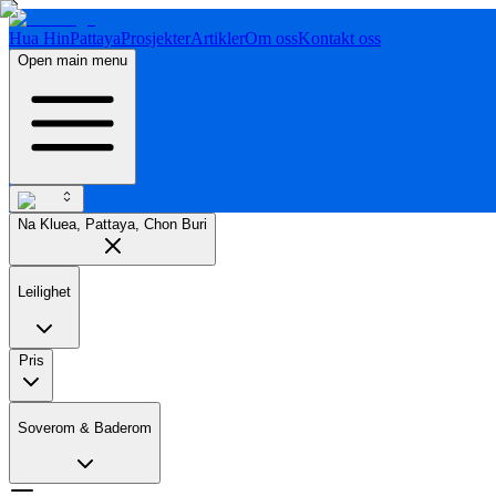
Hua Hin
Pattaya
Prosjekter
Artikler
Om oss
Kontakt oss
Open main menu
Na Kluea, Pattaya, Chon Buri
Leilighet
Pris
Soverom & Baderom