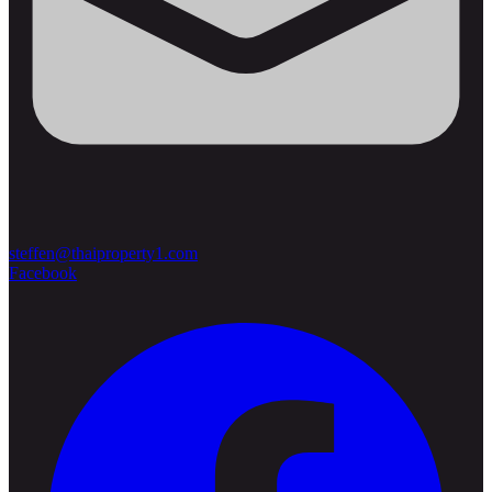
steffen@thaiproperty1.com
Facebook