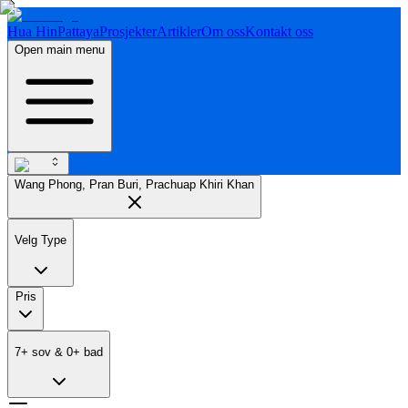
Hua Hin
Pattaya
Prosjekter
Artikler
Om oss
Kontakt oss
Open main menu
Wang Phong, Pran Buri, Prachuap Khiri Khan
Velg Type
Pris
7
+
sov
&
0
+
bad