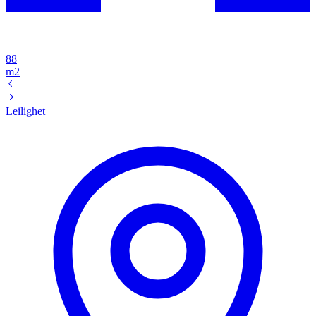
88
m2
Leilighet