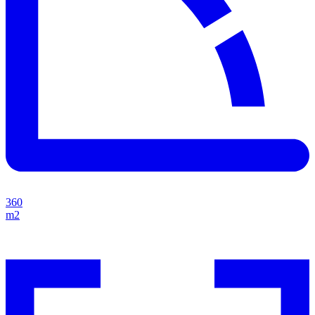
360
m2