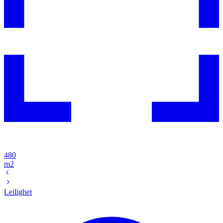
480
m2
Leilighet