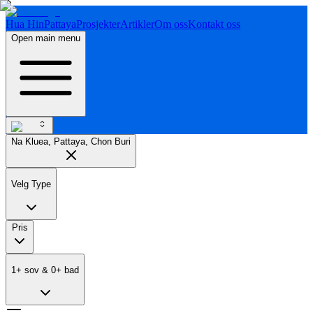
Hua Hin
Pattaya
Prosjekter
Artikler
Om oss
Kontakt oss
Open main menu
Na Kluea, Pattaya, Chon Buri
Velg Type
Pris
1
+
sov
&
0
+
bad