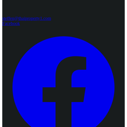
steffen@thaiproperty1.com
Facebook