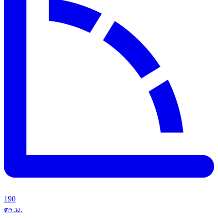
190
ตร.ม.