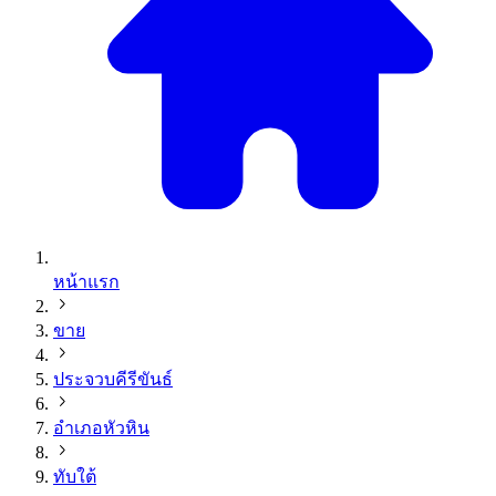
หน้าแรก
ขาย
ประจวบคีรีขันธ์
อำเภอหัวหิน
ทับใต้