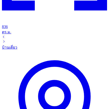
836
ตร.ม.
บ้านเดี่ยว