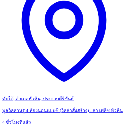
ทับใต้, อำเภอหัวหิน, ประจวบคีรีขันธ์
พูลวิลล่าหรู 4 ห้องนอนแบบซี (วิลล่าสั่งสร้าง) - ลา เฟลิซ หัวหิน
4 ชั่วโมงที่แล้ว