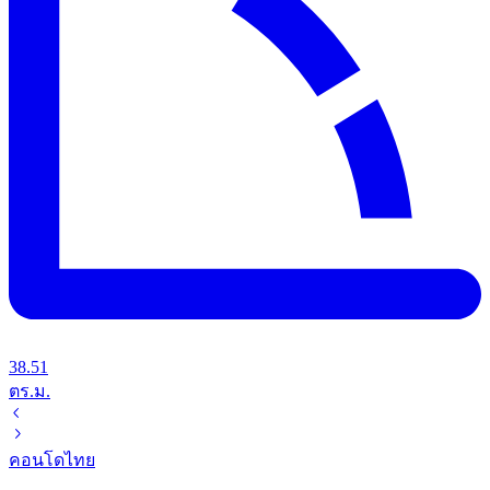
38.51
ตร.ม.
คอนโด
ไทย