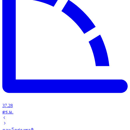
37.28
ตร.ม.