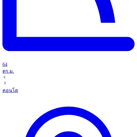
64
ตร.ม.
คอนโด