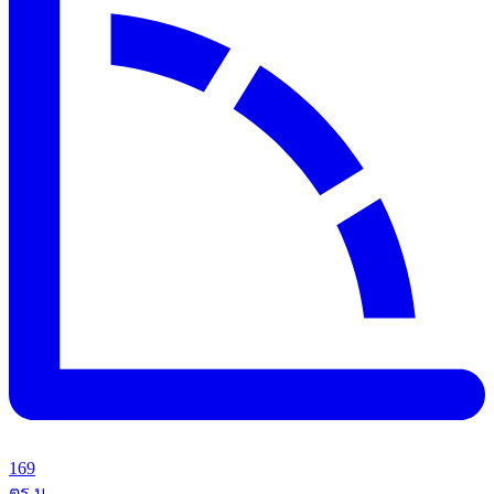
169
ตร.ม.