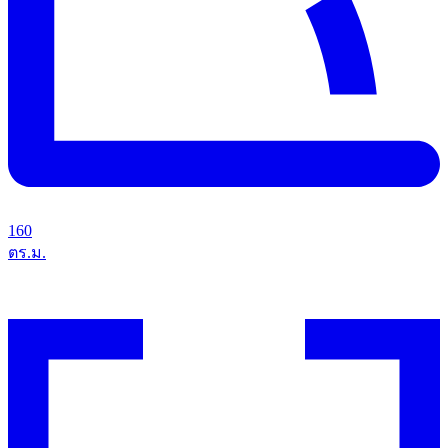
160
ตร.ม.