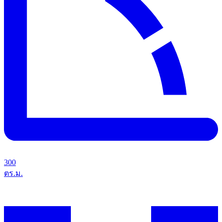
300
ตร.ม.