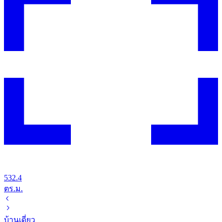
532.4
ตร.ม.
บ้านเดี่ยว