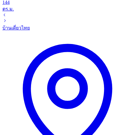
144
ตร.ม.
บ้านเดี่ยว
ไทย