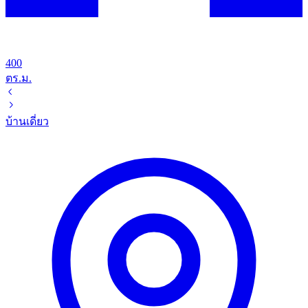
400
ตร.ม.
บ้านเดี่ยว