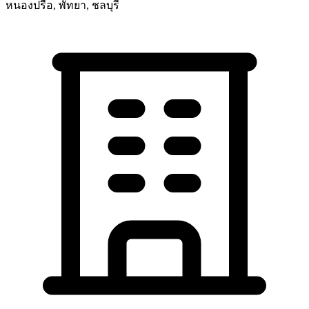
หนองปรือ, พัทยา, ชลบุรี