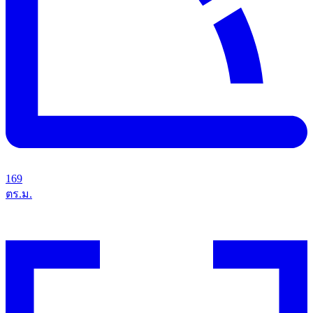
169
ตร.ม.