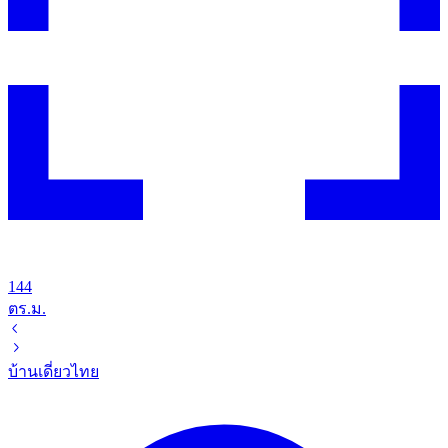
144
ตร.ม.
บ้านเดี่ยว
ไทย