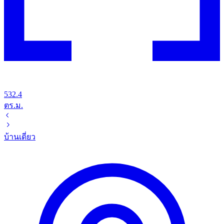
532.4
ตร.ม.
บ้านเดี่ยว