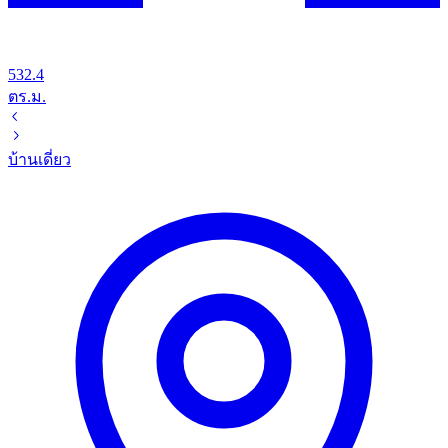
532.4
ตร.ม.
บ้านเดี่ยว