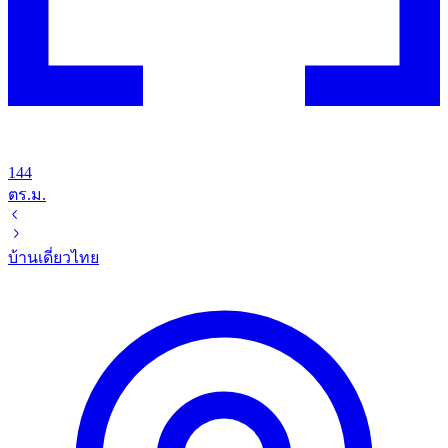
144
ตร.ม.
บ้านเดี่ยว
ไทย