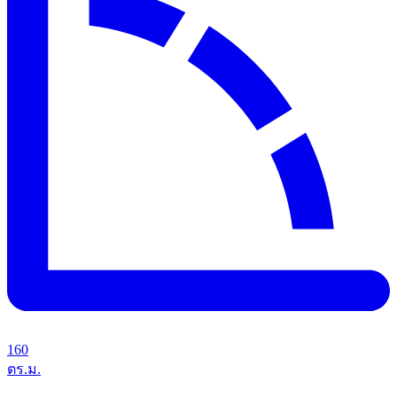
160
ตร.ม.