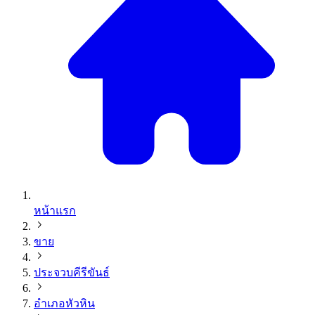
หน้าแรก
ขาย
ประจวบคีรีขันธ์
อำเภอหัวหิน