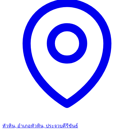
หัวหิน, อำเภอหัวหิน, ประจวบคีรีขันธ์