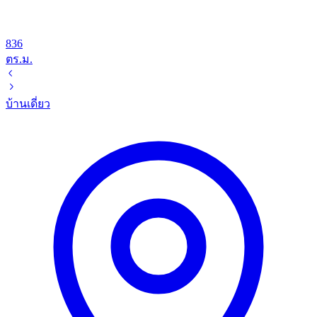
836
ตร.ม.
บ้านเดี่ยว