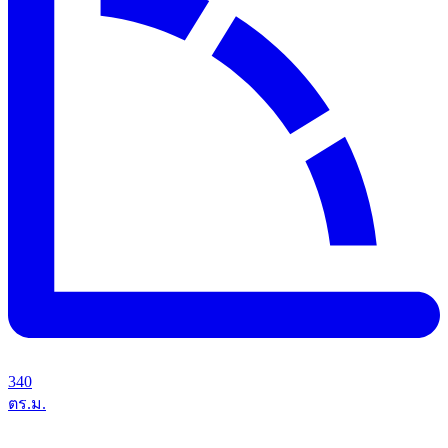
340
ตร.ม.