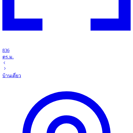
836
ตร.ม.
บ้านเดี่ยว