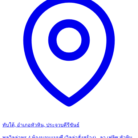
ทับใต้, อำเภอหัวหิน, ประจวบคีรีขันธ์
พูลวิลล่าหรู 4 ห้องนอนแบบซี (วิลล่าสั่งสร้าง) - ลา เฟลิซ หัวหิน