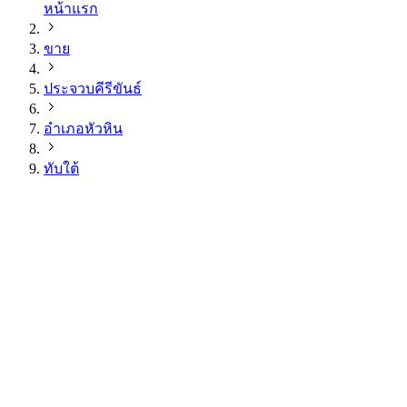
หน้าแรก
ขาย
ประจวบคีรีขันธ์
อำเภอหัวหิน
ทับใต้