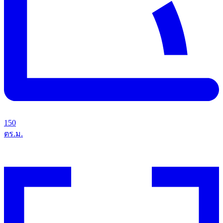
150
ตร.ม.