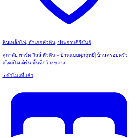
หินเหล็กไฟ, อำเภอหัวหิน, ประจวบคีรีขันธ์
ศุภาลัย พาร์ค วิลล์ หัวหิน – บ้านแบบศุภฤทธิ์| บ้านครอบครัว
สไตล์โมเดิร์น พื้นที่กว้างขวาง
5 ชั่วโมงที่แล้ว