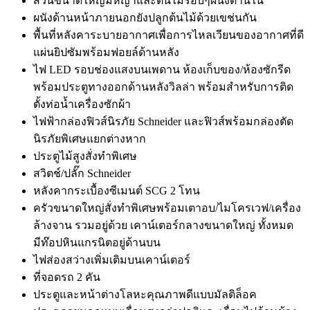
สวนขนาดใหญ่มีหญ้าและต้นไม้รอบๆผนังด้านใน
ผนังด้านหน้าภายนอกยังปลูกต้นไม้ด้วยเขช่นกัน
พื้นที่หลังคาระบายอากาศเพื่อการไหลเวียนของอากาศที่ดี
แผ่นยิปซัมพร้อมฟอยล์ด้านหลัง
ไฟ LED รอบช่องแสงบนเพดาน ห้องเก็บของ/ห้องซักรีด
พร้อมประตูทางออกด้านหลังวิลล่า พร้อมสำหรับการติด
ตั้งท่อน้ำเครื่องซักผ้า
ไฟฟ้ากล่องฟิวส์นิรภัย Schneider และฟิวส์พร้อมกล่องตัด
นิรภัยพิเศษแยกต่างหาก
ประตูไม้สูงสั่งทำพิเศษ
สวิตช์/ปลั๊ก Schneider
หลังคากระเบื้องซีเมนต์ SCG 2 โทน
ครัวขนาดใหญ่สั่งทำพิเศษพร้อมเตาอบ/ไมโครเวฟ/เครื่อง
ล้างจาน รวมอยู่ด้วย เคาน์เตอร์กลางขนาดใหญ่ ทั้งหมด
มีท๊อปหินแกรนิตอยู่ด้านบน
ไฟส่องสว่างเพิ่มเติมบนเคาน์เตอร์
ที่จอดรถ 2 คัน
ประตูและหน้าต่างโลหะคุณภาพดีแบบมัลติล็อค