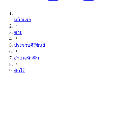
หน้าแรก
ขาย
ประจวบคีรีขันธ์
อำเภอหัวหิน
ทับใต้