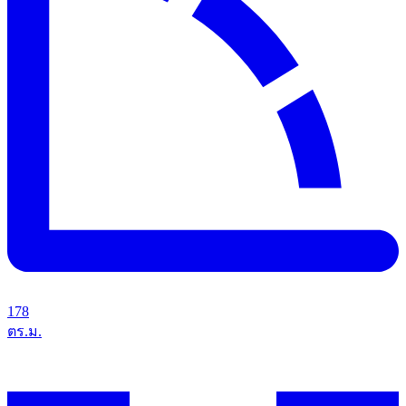
178
ตร.ม.