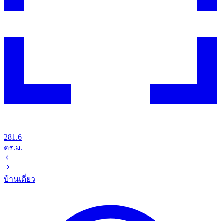
281.6
ตร.ม.
บ้านเดี่ยว