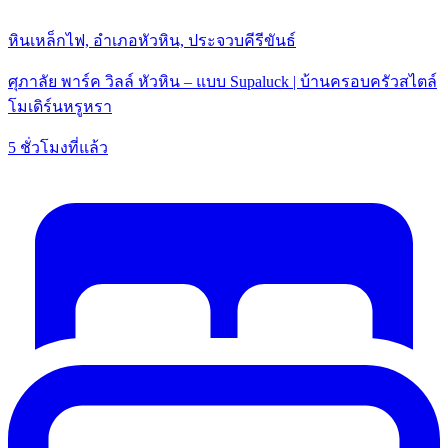
หินเหล็กไฟ, อำเภอหัวหิน, ประจวบคีรีขันธ์
ศุภาลัย พาร์ค วิลล์ หัวหิน – แบบ Supaluck | บ้านครอบครัวสไตล์
โมเดิร์นหรูหรา
5 ชั่วโมงที่แล้ว