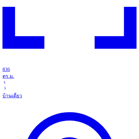
836
ตร.ม.
บ้านเดี่ยว