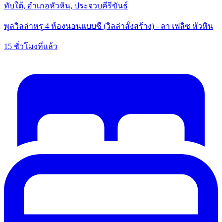
ทับใต้, อำเภอหัวหิน, ประจวบคีรีขันธ์
พูลวิลล่าหรู 4 ห้องนอนแบบซี (วิลล่าสั่งสร้าง) - ลา เฟลิซ หัวหิน
15 ชั่วโมงที่แล้ว