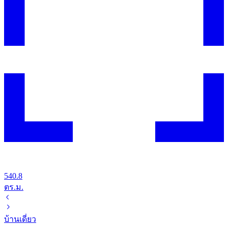
540.8
ตร.ม.
บ้านเดี่ยว