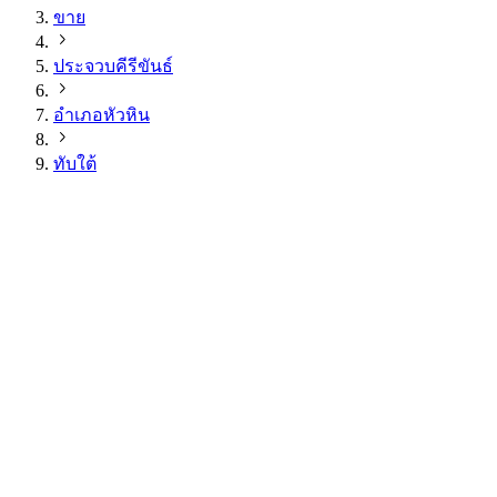
ขาย
ประจวบคีรีขันธ์
อำเภอหัวหิน
ทับใต้