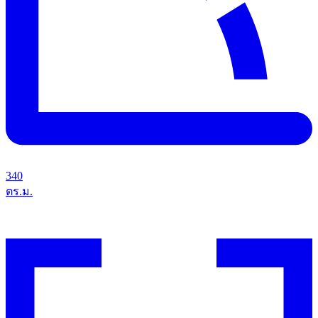
340
ตร.ม.