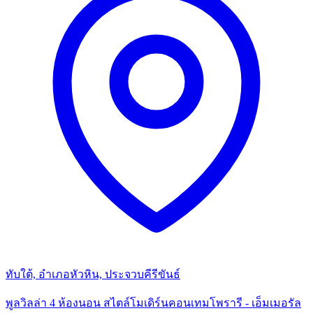
ทับใต้, อำเภอหัวหิน, ประจวบคีรีขันธ์
พูลวิลล่า 4 ห้องนอน สไตล์โมเดิร์นคอนเทมโพรารี - เอ็มเมอรัล