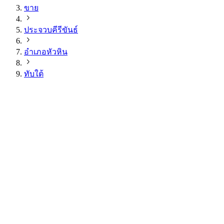
ขาย
ประจวบคีรีขันธ์
อำเภอหัวหิน
ทับใต้