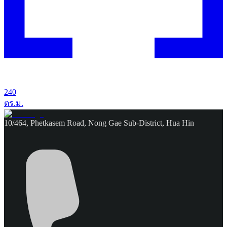
240
ตร.ม.
10/464, Phetkasem Road, Nong Gae Sub-District, Hua Hin