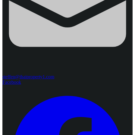
steffen@thaiproperty1.com
Facebook