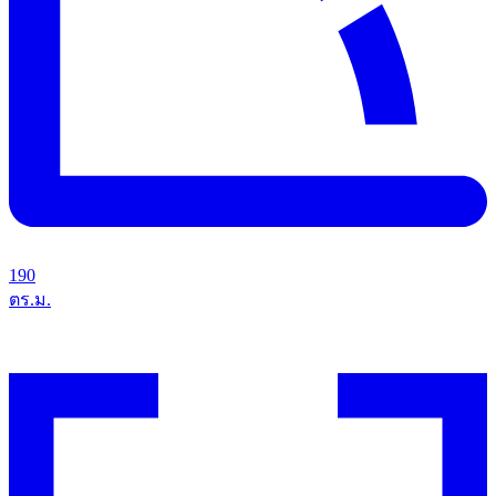
190
ตร.ม.