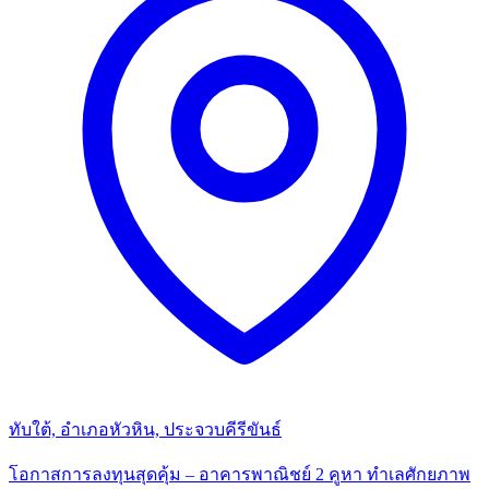
ทับใต้, อำเภอหัวหิน, ประจวบคีรีขันธ์
โอกาสการลงทุนสุดคุ้ม – อาคารพาณิชย์ 2 คูหา ทำเลศักยภาพ