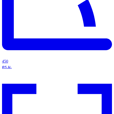
450
ตร.ม.