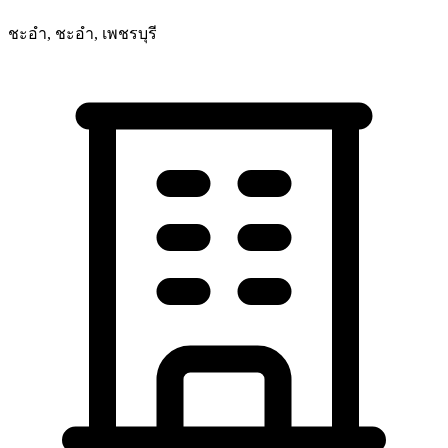
ชะอำ, ชะอำ, เพชรบุรี