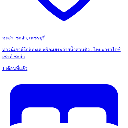
ชะอำ, ชะอำ, เพชรบุรี
ทาวน์เฮาส์ใกล้ทะเล พร้อมสระว่ายน้ำส่วนตัว - ไทยพาราไดซ์
เซาท์ ชะอำ
1 เดือนที่แล้ว