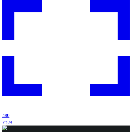
480
ตร.ม.