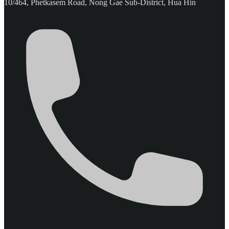
10/464, Phetkasem Road, Nong Gae Sub-District, Hua Hin