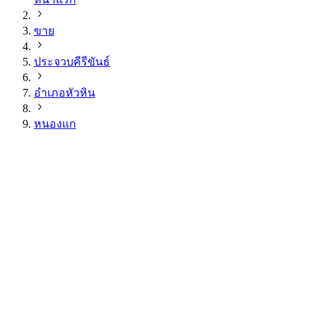
ขาย
ประจวบคีรีขันธ์
อำเภอหัวหิน
หนองแก