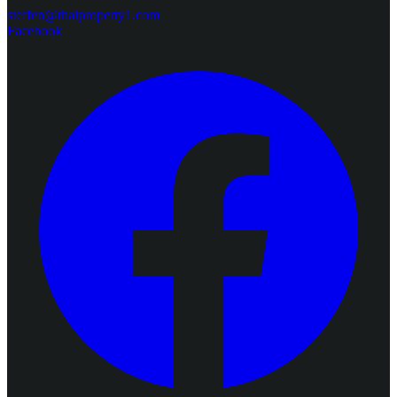
steffen@thaiproperty1.com
Facebook