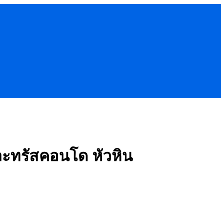
อะทรัสคอนโด หัวหิน