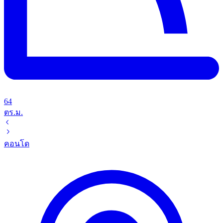
64
ตร.ม.
คอนโด