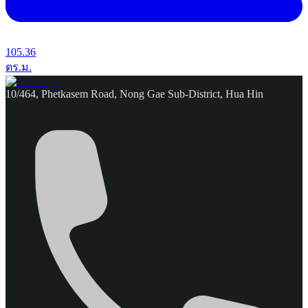
105.36
ตร.ม.
10/464, Phetkasem Road, Nong Gae Sub-District, Hua Hin