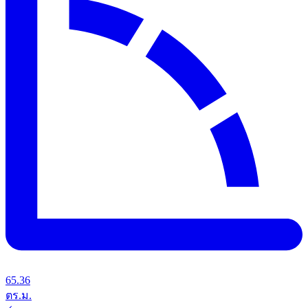
65.36
ตร.ม.