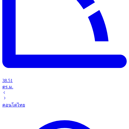
38.51
ตร.ม.
คอนโด
ไทย