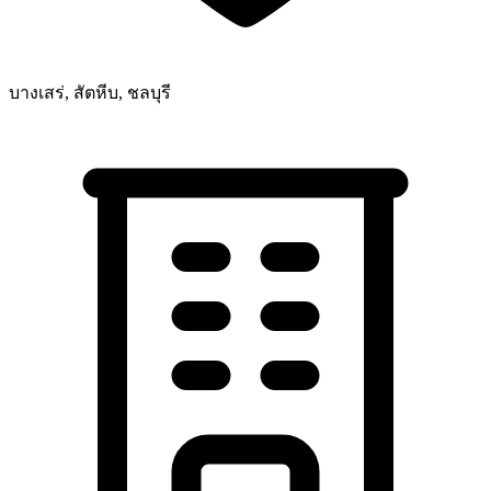
บางเสร่, สัตหีบ, ชลบุรี