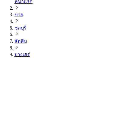
หน้าแรก
ขาย
ชลบุรี
สัตหีบ
บางเสร่