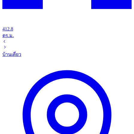
412.8
ตร.ม.
บ้านเดี่ยว