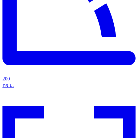
200
ตร.ม.