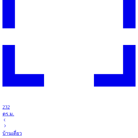
232
ตร.ม.
บ้านเดี่ยว