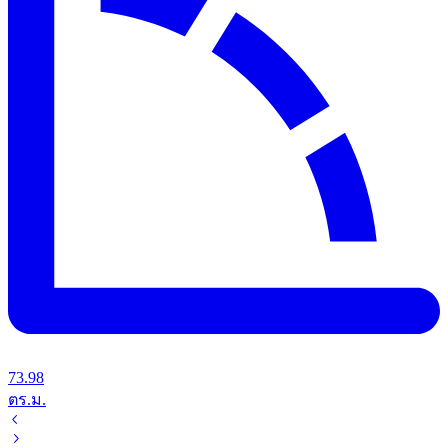
73.98
ตร.ม.