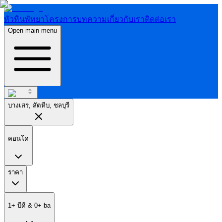
หัวหิน
พัทยา
โครงการ
บทความ
เกี่ยวกับเรา
ติดต่อเรา
Open main menu
บางเสร่, สัตหีบ, ชลบุรี
คอนโด
ราคา
1
+
บีดี
&
0
+
ba