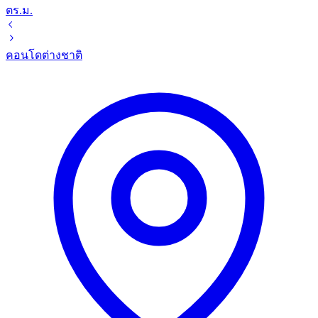
ตร.ม.
คอนโด
ต่างชาติ