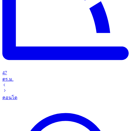
47
ตร.ม.
คอนโด