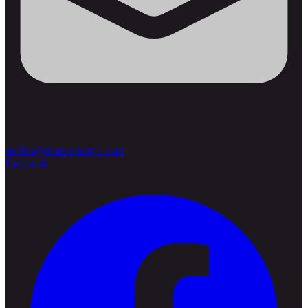
steffen@thaiproperty1.com
Facebook