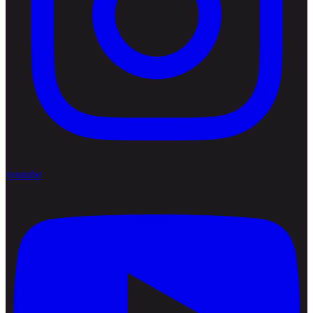
youtube