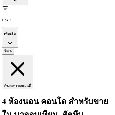
กรอง
เพิ่มเติม
รีเซ็ต
ล้างขอบเขตแผนที่
4 ห้องนอน คอนโด สำหรับขาย
ใน นาจอมเทียน, สัตหีบ